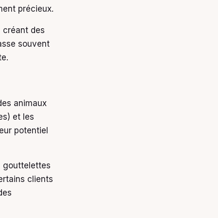
ment précieux.
, créant des
passe souvent
te.
des animaux
s) et les
eur potentiel
 gouttelettes
rtains clients
des