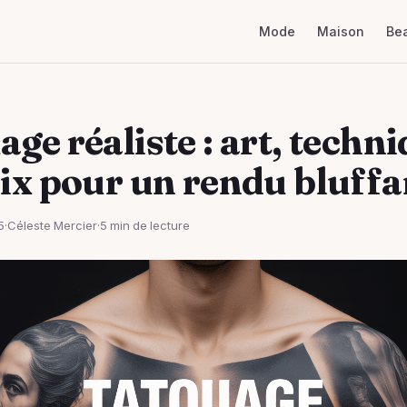
Mode
Maison
Be
ge réaliste : art, techn
oix pour un rendu bluffa
5
·
Céleste Mercier
·
5 min de lecture