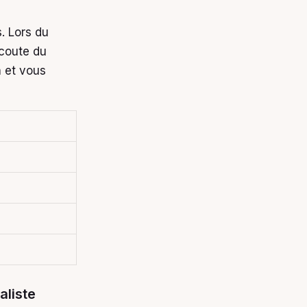
. Lors du
écoute du
n et vous
aliste