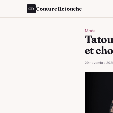
Couture Retouche
CR
Mode
Tatoua
et ch
29 novembre 202