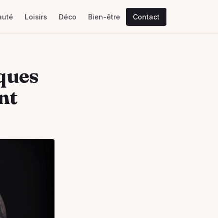
auté
Loisirs
Déco
Bien-être
Contact
iques
nt