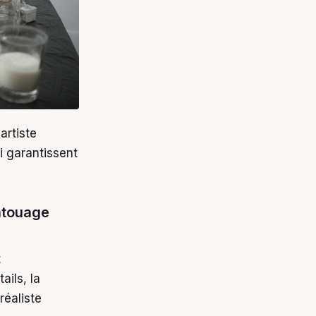
artiste
i garantissent
tatouage
t
ails, la
réaliste