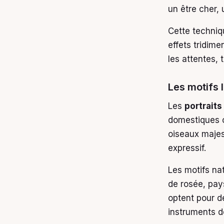
un être cher,
Cette techniq
effets tridime
les attentes,
Les motifs 
Les
portrait
domestiques co
oiseaux majes
expressif.
Les motifs na
de rosée, pay
optent pour 
instruments d