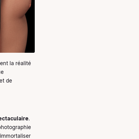
nt la réalité
ue
et de
ectaculaire
.
e photographie
 immortaliser