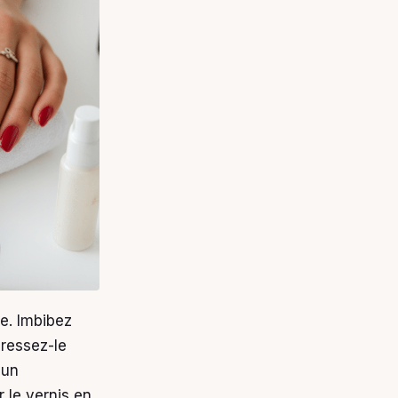
le. Imbibez
ressez-le
 un
 le vernis en