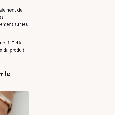
ralement de
es
èrement sur les
ctif. Cette
e du produit
r le