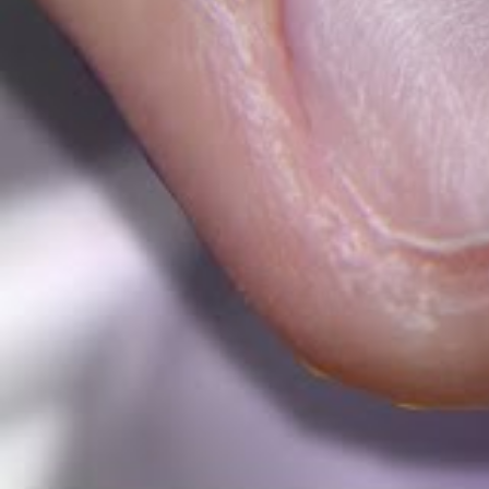
L’
acétone on
types de vern
caractéristiq
les vernis le
utilisation d
Table des