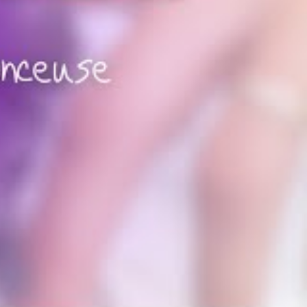
acement tous
 odeur
issoudre même
cace, son
vos ongles.