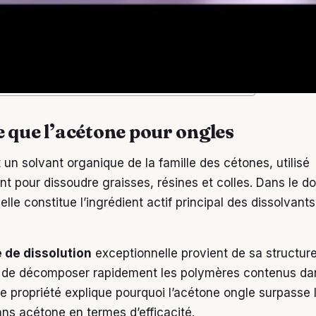
ue l’acétone pour ongles
liser l’acétone ongle pour retirer le vernis
’acétone sur les ongles et précautions
 acétone ongle : professionnelle vs domestique
’usage de l’acétone ongle en toute sécurité
e que l’acétone pour ongles
 un solvant organique de la famille des cétones, utilisé
ent pour dissoudre graisses, résines et colles. Dans le 
lle constitue l’ingrédient actif principal des dissolvants
 de dissolution
exceptionnelle provient de sa structur
t de décomposer rapidement les polymères contenus dan
te propriété explique pourquoi l’acétone ongle surpasse
ans acétone en termes d’efficacité.