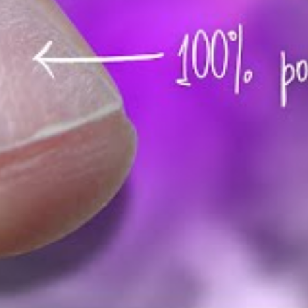
gle
est le dissolvant le plus puissant pour retirer effic
is à ongles. Ce solvant chimique, reconnaissable à son
ue, est particulièrement apprécié pour sa capacité à d
s plus tenaces comme les semi-permanents. Bien qu’effi
emande quelques précautions pour préserver la santé de 
 matières