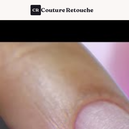
Couture Retouche
CR
Beauté
Acéton
consei
18 juillet 2025
·
Cél