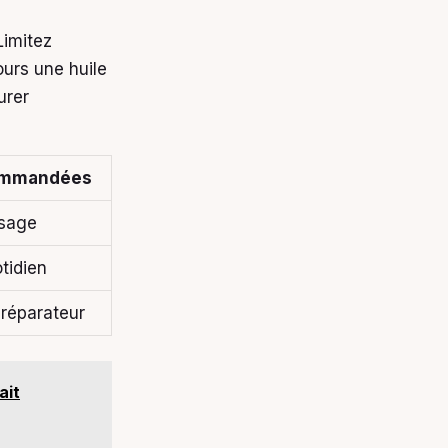
Limitez
urs une huile
urer
commandées
usage
tidien
 réparateur
ait