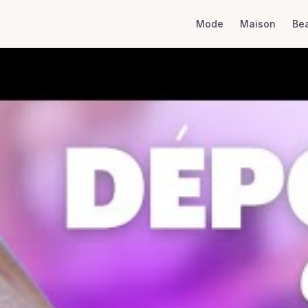
Mode
Maison
Be
e ongle : utilisation, eff
ls pour retirer le vernis
este Mercier
·
5 min de lecture