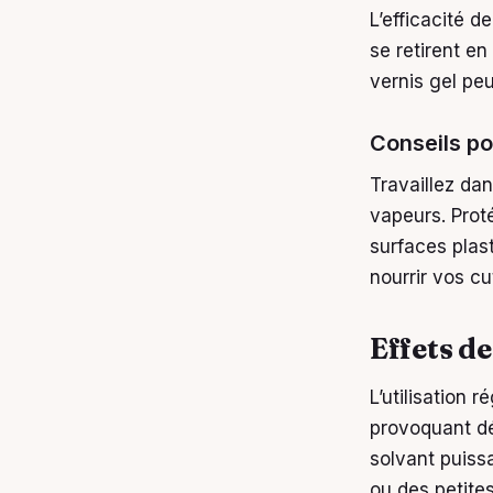
L’efficacité de 
se retirent e
vernis gel pe
Conseils po
Travaillez dan
vapeurs. Prot
surfaces plas
nourrir vos cu
Effets de
L’utilisation r
provoquant dé
solvant puissa
ou des petites