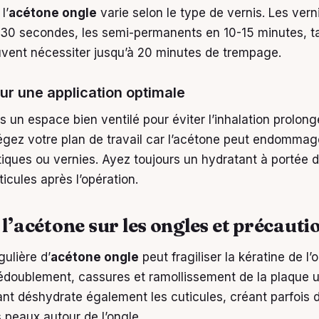
l’
acétone ongle
varie selon le type de vernis. Les vern
n 30 secondes, les semi-permanents en 10-15 minutes, t
uvent nécessiter jusqu’à 20 minutes de trempage.
ur une application optimale
s un espace bien ventilé pour éviter l’inhalation prolon
égez votre plan de travail car l’acétone peut endommag
tiques ou vernies. Ayez toujours un hydratant à portée 
ticules après l’opération.
 l’acétone sur les ongles et précauti
égulière d’
acétone ongle
peut fragiliser la kératine de l’
doublement, cassures et ramollissement de la plaque 
nt déshydrate également les cuticules, créant parfois de
 peaux autour de l’ongle.