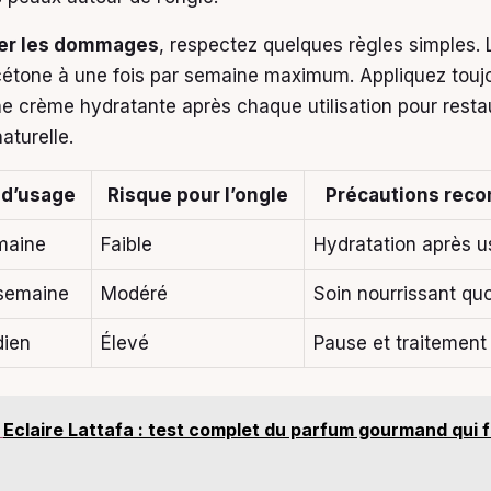
er les dommages
, respectez quelques règles simples. 
acétone à une fois par semaine maximum. Appliquez toujo
ne crème hydratante après chaque utilisation pour resta
aturelle.
 d’usage
Risque pour l’ongle
Précautions re
emaine
Faible
Hydratation après 
 semaine
Modéré
Soin nourrissant quo
dien
Élevé
Pause et traitement
Eclaire Lattafa : test complet du parfum gourmand qui f