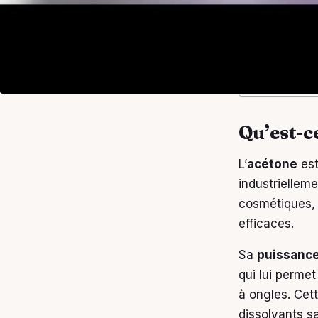
Qu’est-ce q
Comment uti
Effets de l
Choisir son
Maîtriser l
Qu’est-c
L’
acétone
est
industriellem
cosmétiques, e
efficaces.
Sa
puissance
qui lui perme
à ongles. Cet
dissolvants s