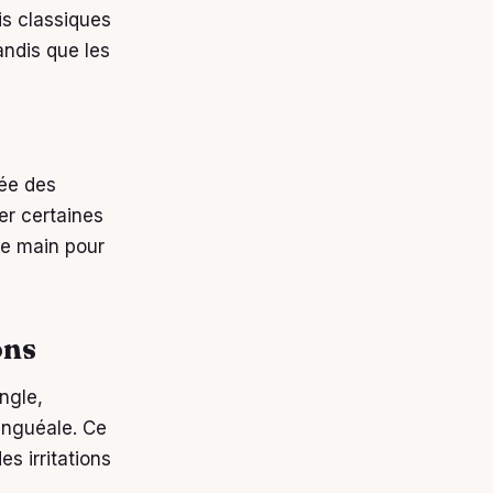
is classiques
andis que les
gée des
er certaines
de main pour
ons
ongle,
unguéale. Ce
s irritations