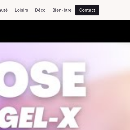
auté
Loisirs
Déco
Bien-être
Contact
ets et