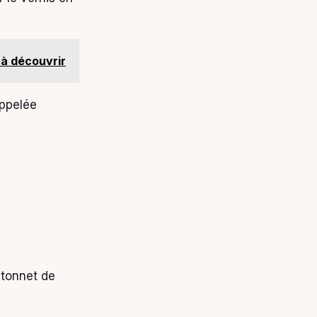
 à découvrir
appelée
âtonnet de