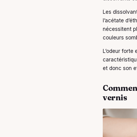
Les dissolvan
l’acétate d’ét
nécessitent pl
couleurs somb
L’odeur forte 
caractéristiq
et donc son ef
Comment 
vernis