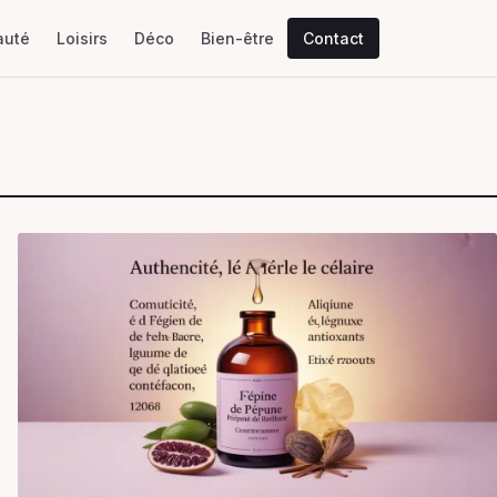
auté
Loisirs
Déco
Bien-être
Contact