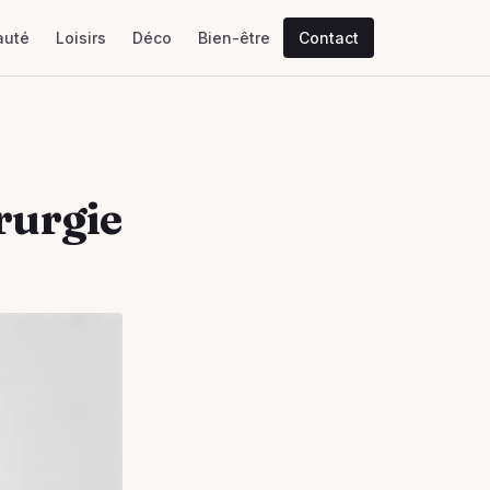
auté
Loisirs
Déco
Bien-être
Contact
rurgie