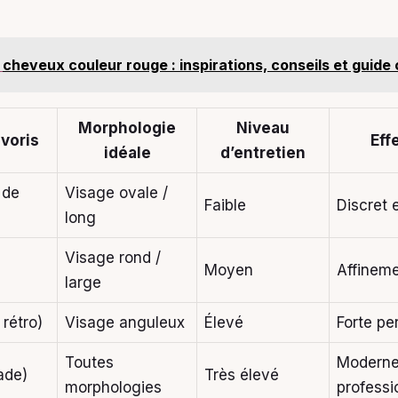
cheveux couleur rouge : inspirations, conseils et guide
Morphologie
Niveau
avoris
Eff
idéale
d’entretien
 de
Visage ovale /
Faible
Discret 
long
Visage rond /
s
Moyen
Affineme
large
 rétro)
Visage anguleux
Élevé
Forte pe
Toutes
Moderne
ade)
Très élevé
morphologies
professi