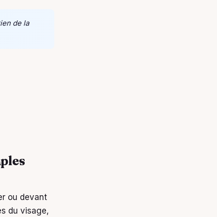
ien de la
mples
ier ou devant
és du visage,