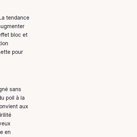
 La tendance
 augmenter
ffet bloc et
tion
 nette pour
igné sans
u poil à la
convient aux
ilité
eveux
de en