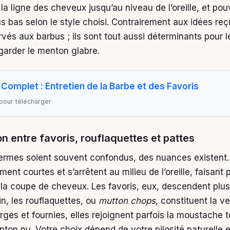
la ligne des cheveux jusqu’au niveau de l’oreille, et po
 bas selon le style choisi. Contrairement aux idées reçu
rvés aux barbus ; ils sont tout aussi déterminants pour
 garder le menton glabre.
Complet : Entretien de la Barbe et des Favoris
pour télécharger
on entre favoris, rouflaquettes et pattes
termes soient souvent confondus, des nuances existent
ent courtes et s’arrêtent au milieu de l’oreille, faisant p
 la coupe de cheveux. Les favoris, eux, descendent plus
n, les rouflaquettes, ou
mutton chops
, constituent la v
rges et fournies, elles rejoignent parfois la moustache 
nton nu. Votre choix dépend de votre pilosité naturelle 