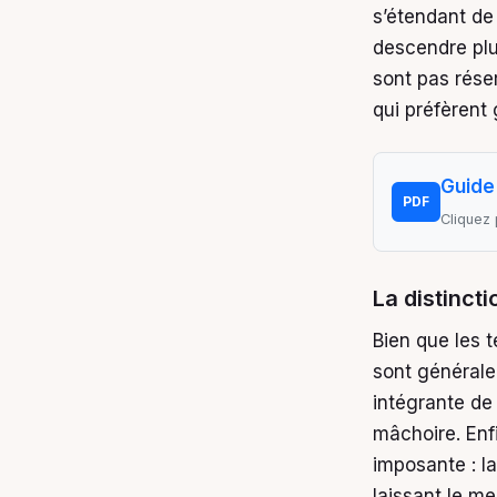
s’étendant de 
descendre plus
sont pas rése
qui préfèrent
Guide 
PDF
Cliquez 
La distincti
Bien que les 
sont généralem
intégrante de
mâchoire. Enfi
imposante : la
laissant le me