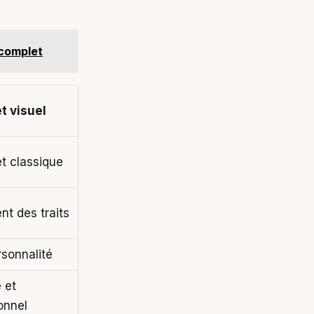
 complet
et visuel
et classique
nt des traits
rsonnalité
 et
onnel