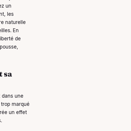
ez un
t, les
e naturelle
lles. En
iberté de
 pousse,
t sa
it dans une
e trop marqué
rée un effet
.