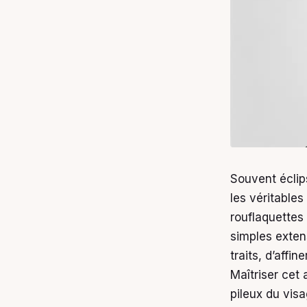
Souvent éclip
les véritable
rouflaquettes
simples extens
traits, d’affi
Maîtriser cet 
pileux du vis