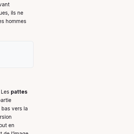
uvant
es, ils ne
 les hommes
. Les
pattes
artie
 bas vers la
ersion
tout en
et de l’image