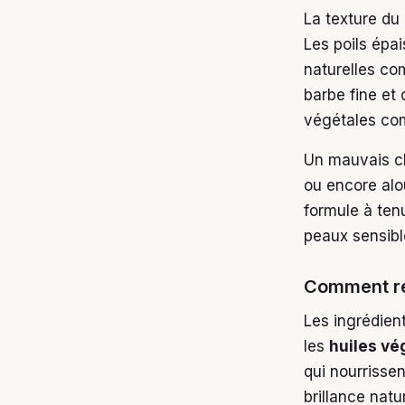
La texture du
Les poils épa
naturelles com
barbe fine et
végétales com
Un mauvais ch
ou encore alo
formule à tenu
peaux sensibl
Comment repé
Les ingrédient
les
huiles vé
qui nourrissen
brillance natur