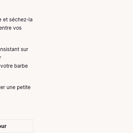
 et séchez-la
entre vos
insistant sur
r
 votre barbe
ter une petite
our