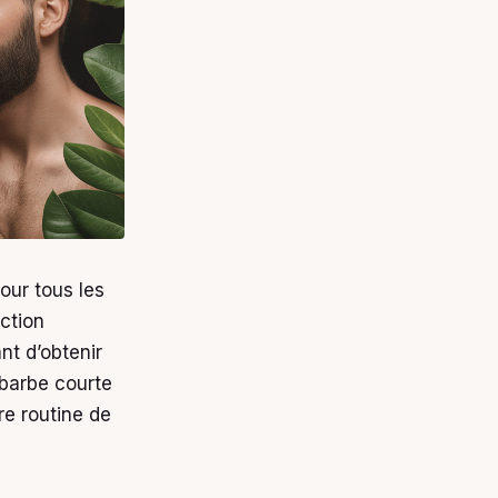
our tous les
nction
nt d’obtenir
 barbe courte
re routine de