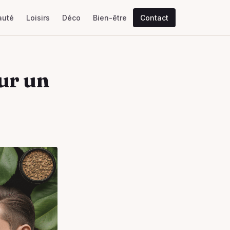
auté
Loisirs
Déco
Bien-être
Contact
our un