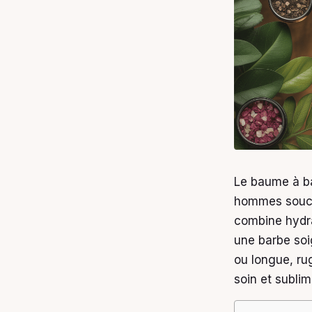
Le baume à ba
hommes soucieu
combine hydra
une barbe soi
ou longue, ru
soin et sublim