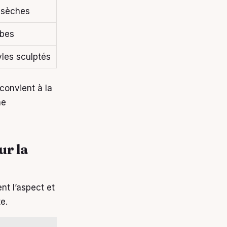
 sèches
rbes
les sculptés
 convient à la
ne
ur la
nt l’aspect et
e.