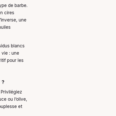
ype de barbe.
n cires
l’inverse, une
huiles
sidus blancs
 vie : une
tif pour les
 ?
Privilégiez
e ou l’olive,
ouplesse et