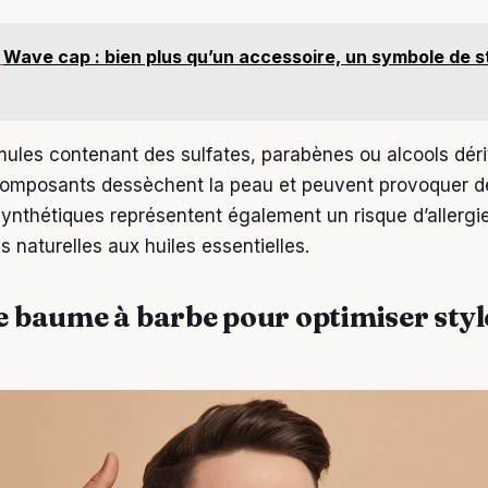
Wave cap : bien plus qu’un accessoire, un symbole de s
rmules contenant des sulfates, parabènes ou alcools dér
composants dessèchent la peau et peuvent provoquer des
ynthétiques représentent également un risque d’allergie
 naturelles aux huiles essentielles.
le baume à barbe pour optimiser styl