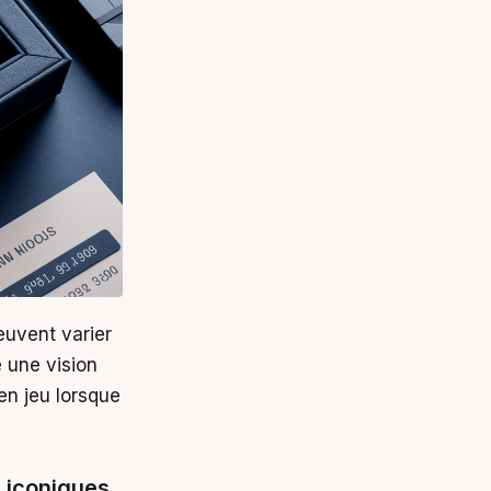
euvent varier
e une vision
en jeu lorsque
 iconiques