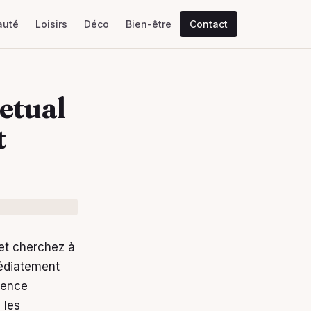
auté
Loisirs
Déco
Bien-être
Contact
etual
t
 et cherchez à
édiatement
luence
 les