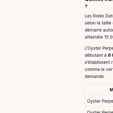
?
Les Rolex Dat
selon la tail
démarre autou
atteindre 15 
L’Oyster Perp
débutant à
6 
s’établissent
comme le vert
demande.
M
Oyster Perpe
Oyster Perpe