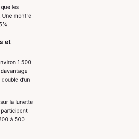
 que les
t. Une montre
25%.
s et
environ 1 500
e davantage
e double d’un
 sur la lunette
 participent
 300 à 500