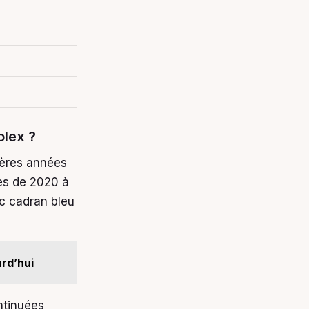
olex ?
ières années
es de 2020 à
c cadran bleu
urd’hui
ntinuées