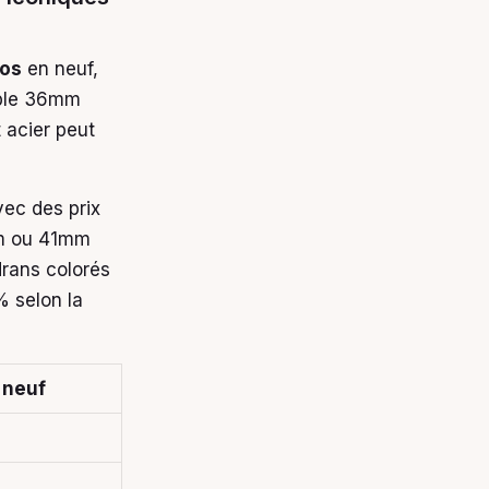
ros
en neuf,
dable 36mm
 acier peut
vec des prix
m ou 41mm
drans colorés
% selon la
f neuf