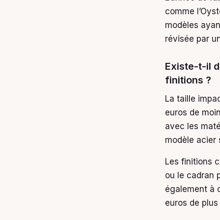
comme l’Oyste
modèles ayant
révisée par u
Existe-t-il 
finitions ?
La taille impa
euros de moin
avec les maté
modèle acier s
Les finitions 
ou le cadran p
également à c
euros de plus