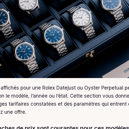
affichés pour une Rolex Datejust ou Oyster Perpetual p
on le modèle, l’année ou l’état. Cette section vous donn
ges tarifaires constatées et des paramètres qui entrent 
z une offre.
nches de prix sont courantes pour ces modèles