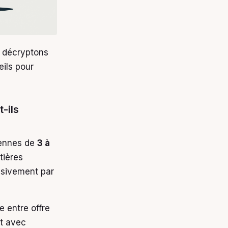
 décryptons
eils pour
-ils
yennes de
3 à
tières
lusivement par
e entre offre
st avec