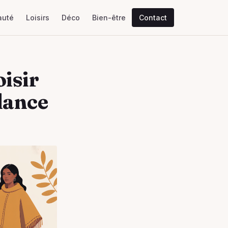
auté
Loisirs
Déco
Bien-être
Contact
isir
ndance