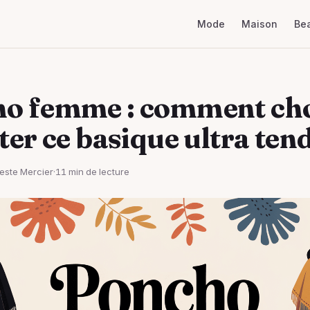
Mode
Maison
Be
o femme : comment cho
rter ce basique ultra te
este Mercier
·
11 min de lecture