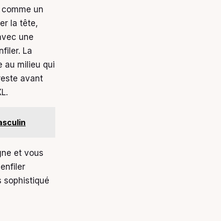
e comme un
r la tête,
 avec une
filer. La
 au milieu qui
reste avant
L.
asculin
gne et vous
enfiler
s sophistiqué