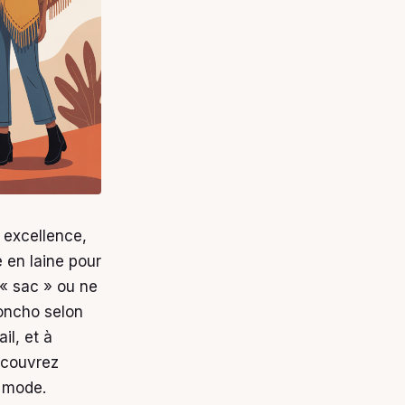
 excellence,
 en laine pour
 « sac » ou ne
poncho selon
il, et à
Découvrez
é mode.