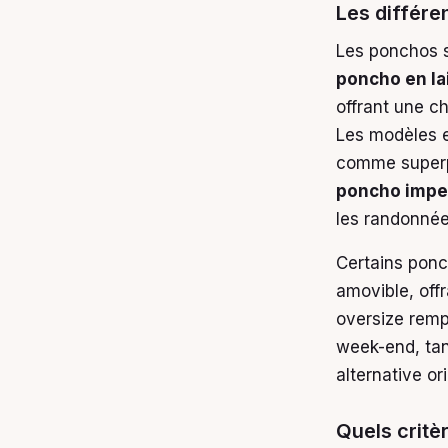
Les différe
Les ponchos s
poncho en la
offrant une c
Les modèles e
comme superpo
poncho impe
les randonnée
Certains ponc
amovible, offr
oversize remp
week-end, tan
alternative or
Quels critè