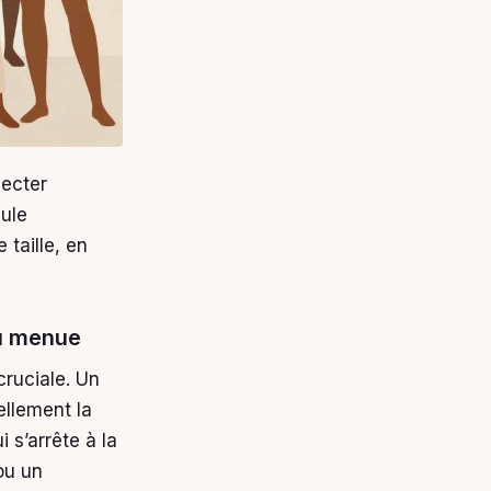
pecter
eule
 taille, en
ou menue
cruciale. Un
ellement la
i s’arrête à la
ou un