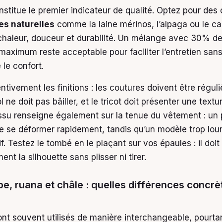
nstitue le premier indicateur de qualité. Optez pour des
res naturelles
comme la laine mérinos, l’alpaga ou le c
chaleur, douceur et durabilité. Un mélange avec 30% de
maximum reste acceptable pour faciliter l’entretien san
le confort.
tivement les finitions : les coutures doivent être réguli
l ne doit pas bâiller, et le tricot doit présenter une tex
issu renseigne également sur la tenue du vêtement : un
de se déformer rapidement, tandis qu’un modèle trop lou
f. Testez le tombé en le plaçant sur vos épaules : il doi
t la silhouette sans plisser ni tirer.
e, ruana et châle : quelles différences concrè
nt souvent utilisés de manière interchangeable, pourtan