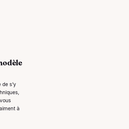
modèle
e de s’y
thniques,
 vous
raiment à