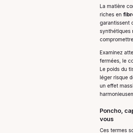
La matière co
riches en
fib
garantissent 
synthétiques 
compromettre 
Examinez atten
fermées, le co
Le poids du t
léger risque 
un effet massi
harmonieusemen
Poncho, cap
vous
Ces termes so