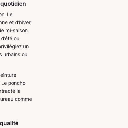
 quotidien
on. Le
ne et d’hiver,
de mi-saison.
 d’été ou
rivilégiez un
s urbains ou
einture
e. Le poncho
tracté le
u bureau comme
qualité