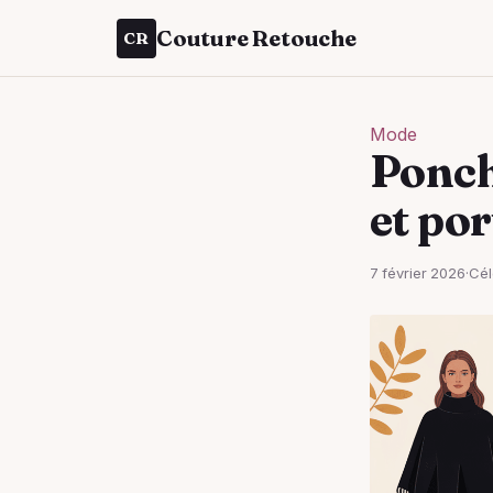
Couture Retouche
CR
Mode
Ponch
et po
7 février 2026
·
Cél