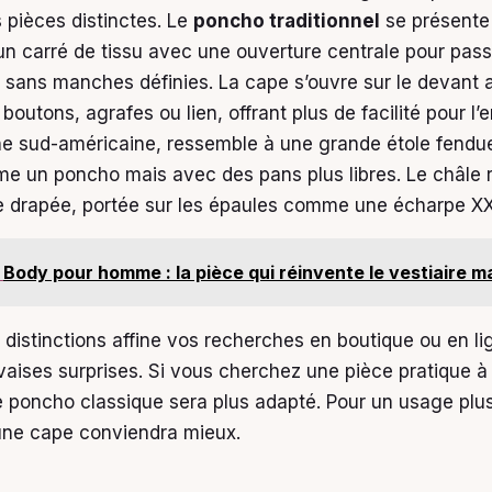
 pièces distinctes. Le
poncho traditionnel
se présent
un carré de tissu avec une ouverture centrale pour passe
sans manches définies. La cape s’ouvre sur le devant
boutons, agrafes ou lien, offrant plus de facilité pour l’en
ine sud-américaine, ressemble à une grande étole fendue
e un poncho mais avec des pans plus libres. Le châle 
e drapée, portée sur les épaules comme une écharpe XX
Body pour homme : la pièce qui réinvente le vestiaire m
 distinctions affine vos recherches en boutique ou en li
vaises surprises. Si vous cherchez une pièce pratique à 
e poncho classique sera plus adapté. Pour un usage plu
 une cape conviendra mieux.