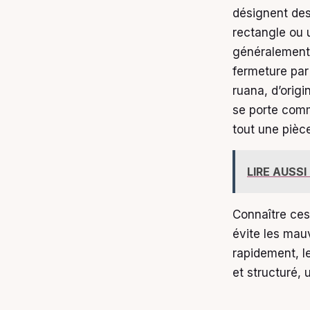
désignent des
rectangle ou 
généralement 
fermeture par 
ruana, d’orig
se porte comm
tout une pièc
LIRE AUSSI
Connaître ces
évite les mau
rapidement, l
et structuré,