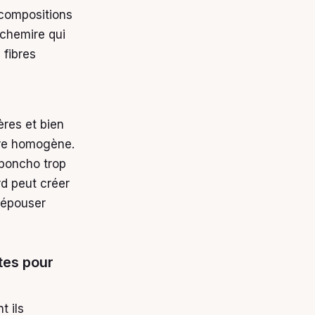
 compositions
achemire qui
 fibres
s
ères et bien
ture homogène.
 poncho trop
rd peut créer
t épouser
tes pour
t ils