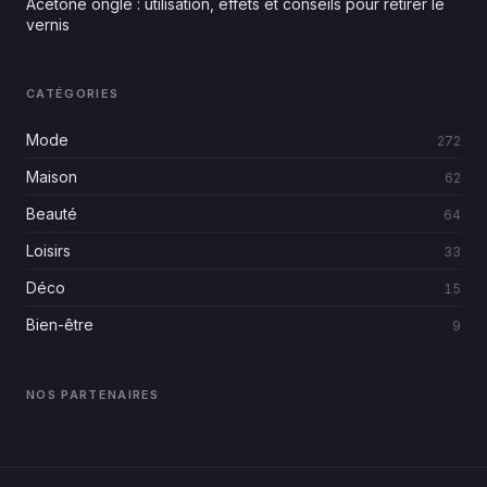
Acétone ongle : utilisation, effets et conseils pour retirer le
vernis
CATÉGORIES
Mode
272
Maison
62
Beauté
64
Loisirs
33
Déco
15
Bien-être
9
NOS PARTENAIRES