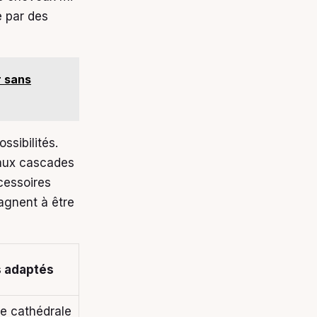
é par des
r sans
ssibilités.
 aux cascades
cessoires
agnent à être
 adaptés
le cathédrale