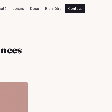
auté
Loisirs
Déco
Bien-être
Contact
ances