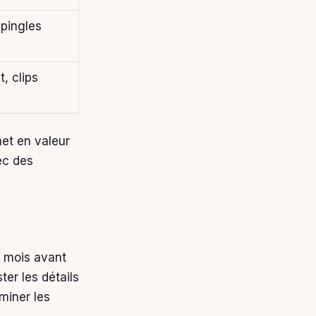
épingles
t, clips
met en valeur
ec des
 mois avant
ter les détails
miner les