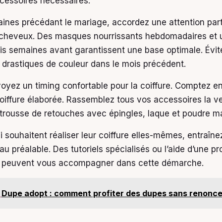
ccessoires nécessaires.
ines précédant le mariage, accordez une attention parti
 cheveux. Des masques nourrissants hebdomadaires et
rois semaines avant garantissent une base optimale. Évit
rastiques de couleur dans le mois précédent.
évoyez un timing confortable pour la coiffure. Comptez e
oiffure élaborée. Rassemblez tous vos accessoires la vei
trousse de retouches avec épingles, laque et poudre ma
i souhaitent réaliser leur coiffure elles-mêmes, entraîn
 au préalable. Des tutoriels spécialisés ou l’aide d’une p
 peuvent vous accompagner dans cette démarche.
Dupe adopt : comment profiter des dupes sans renoncer