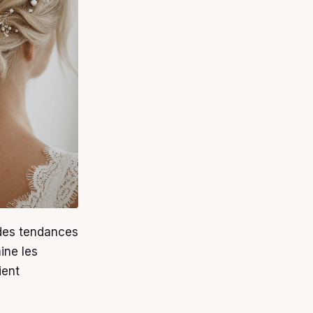
ndes tendances
ine les
ient