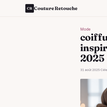
Couture Retouche
CR
Mode
coiffu
inspir
2025
31 août 2025
·
Céle