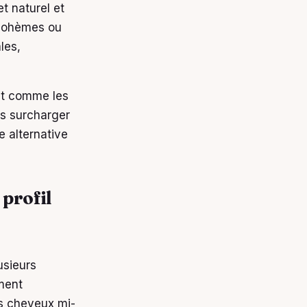
t naturel et
 bohèmes ou
les,
ent comme les
s surcharger
e alternative
 profil
usieurs
ément
s cheveux mi-