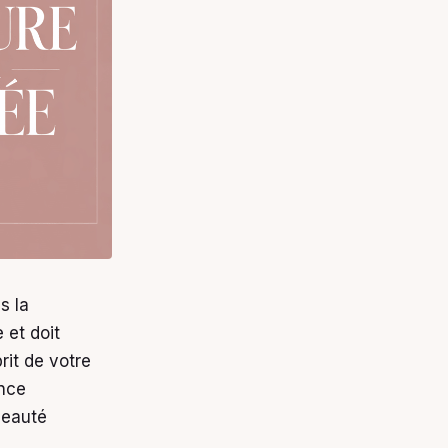
s la
 et doit
rit de votre
ance
beauté