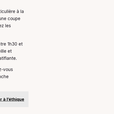
culière à la
 une coupe
ez les
ntre 1h30 et
lle et
tifiante.
ez-vous
roche
 à l’éthique