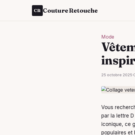
Couture Retouche
CR
Mode
Vêteme
inspi
25 octobre 2025
·
Vous recherc
par la lettre
iconique, ce 
populaires et