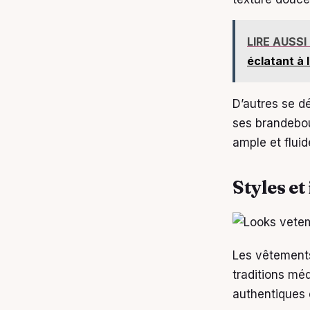
LIRE AUSSI
éclatant à 
D’autres se d
ses brandebou
ample et flui
Styles e
Les vêtements
traditions mé
authentiques 