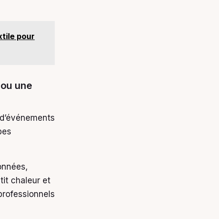
tile pour
 ou une
s d’événements
bes
onnées,
it chaleur et
professionnels