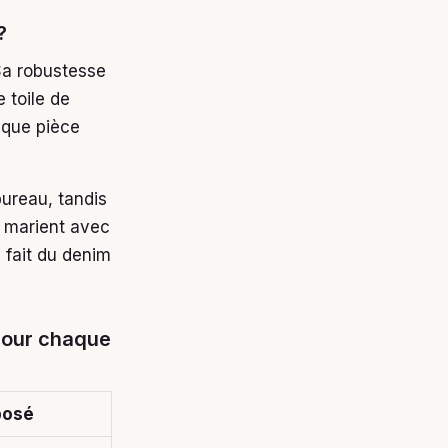
?
Sa robustesse
e toile de
aque pièce
ureau, tandis
 marient avec
 fait du denim
pour chaque
posé