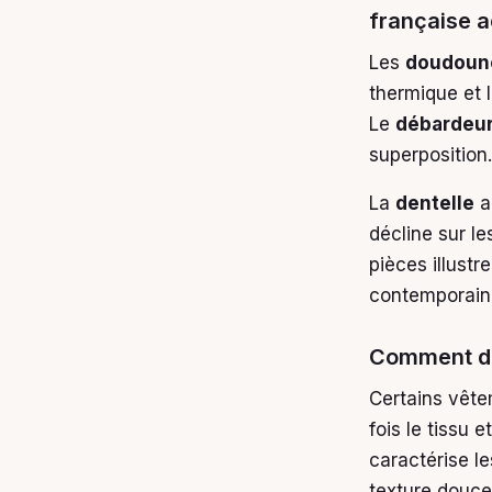
française a
Les
doudoun
thermique et 
Le
débardeu
superposition.
La
dentelle
a
décline sur le
pièces illust
contemporain
Comment dis
Certains vête
fois le tissu 
caractérise l
texture douce