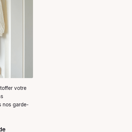
toffer votre
ms
s nos garde-
de