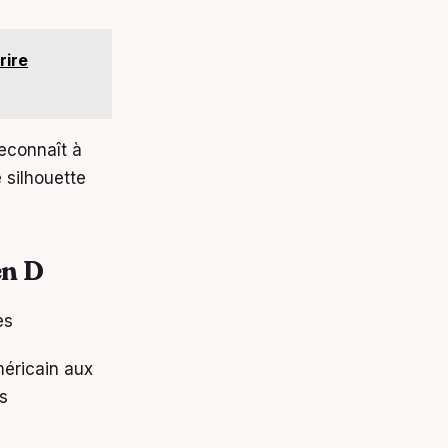
rire
econnaît à
 silhouette
en D
éricain aux
s