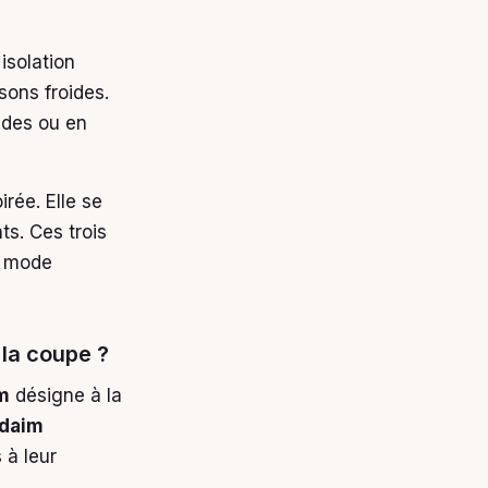
isolation
sons froides.
udes ou en
rée. Elle se
ts. Ces trois
a mode
la coupe ?
m
désigne à la
daim
 à leur