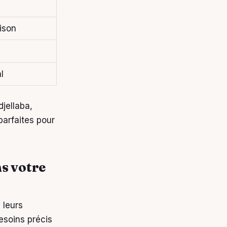
ison
l
jellaba,
parfaites pour
s votre
 leurs
esoins précis