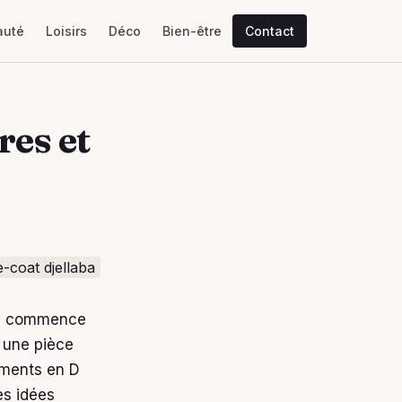
auté
Loisirs
Déco
Bien-être
Contact
res et
re commence
u une pièce
ements en D
es idées