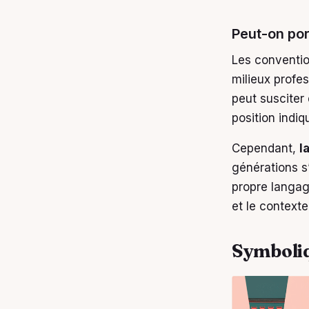
Peut-on por
Les conventio
milieux profe
peut susciter
position indiq
Cependant,
l
générations s
propre langag
et le contexte
Symboliq