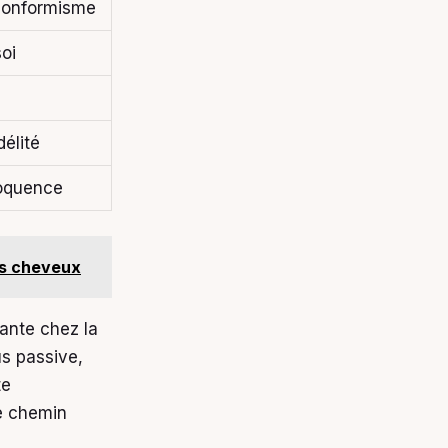
-conformisme
oi
délité
loquence
os cheveux
nante chez la
us passive,
te
le chemin