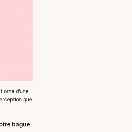
st orné d’une
perception que
votre bague