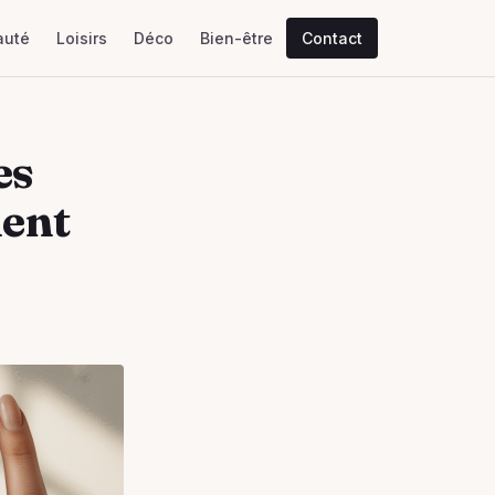
auté
Loisirs
Déco
Bien-être
Contact
es
lent