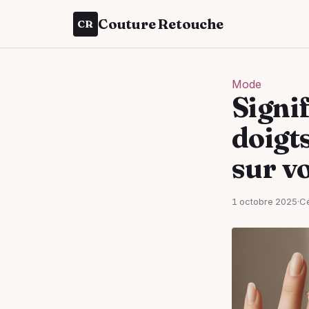
Couture Retouche
CR
Mode
Signif
doigts
sur v
1 octobre 2025
·
Cé