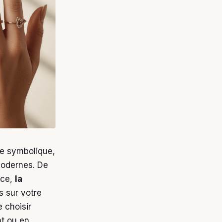
re symbolique,
 modernes. De
nce,
la
 sur votre
 choisir
nt ou en