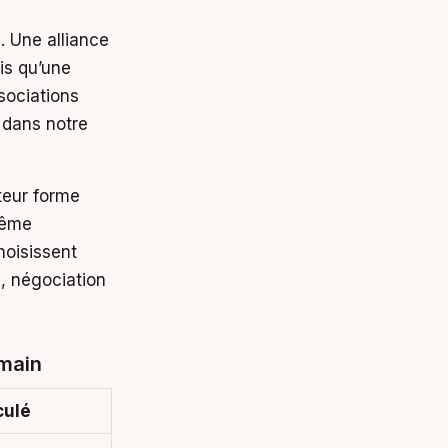
 Une alliance
is qu’une
sociations
dans notre
teur forme
même
hoisissent
e, négociation
 main
culé