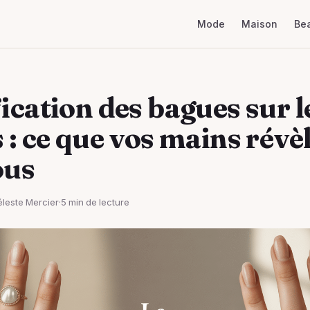
Mode
Maison
Be
ication des bagues sur l
 : ce que vos mains révè
ous
leste Mercier
·
5 min de lecture