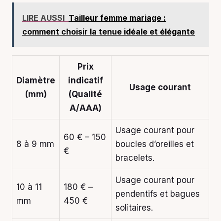
LIRE AUSSI
Tailleur femme mariage :
comment choisir la tenue idéale et élégante
Prix
Diamètre
indicatif
Usage courant
(mm)
(Qualité
A/AAA)
Usage courant pour
60 € – 150
8 à 9 mm
boucles d’oreilles et
€
bracelets.
Usage courant pour
10 à 11
180 € –
pendentifs et bagues
mm
450 €
solitaires.