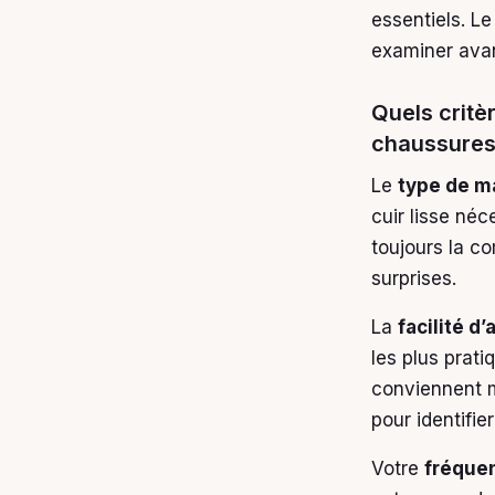
essentiels. L
examiner avan
Quels critè
chaussures
Le
type de m
cuir lisse néc
toujours la co
surprises.
La
facilité d’
les plus prati
conviennent m
pour identifie
Votre
fréquen