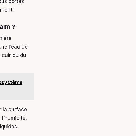
ous portez
ement.
daim ?
rière
che l’eau de
u cuir ou du
cosystème
r la surface
l’humidité,
iquides.