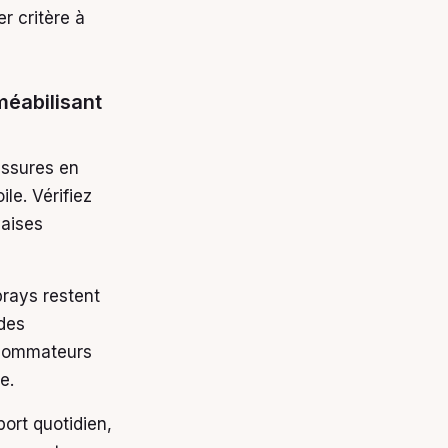
r critère à
méabilisant
ussures en
le. Vérifiez
vaises
prays restent
ides
nsommateurs
e.
ort quotidien,