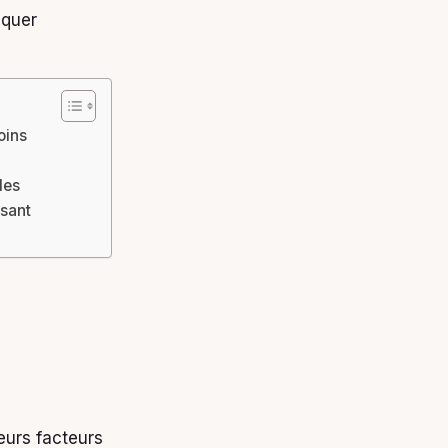
iquer
oins
les
isant
eurs facteurs