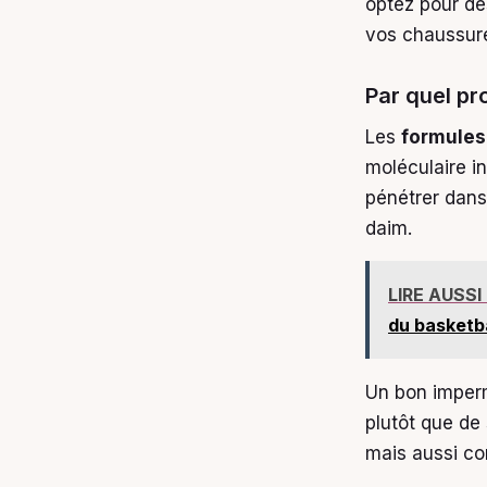
optez pour de
vos chaussure
Par quel pr
Les
formules
moléculaire i
pénétrer dans 
daim.
LIRE AUSSI
du basketba
Un bon imper
plutôt que de
mais aussi co