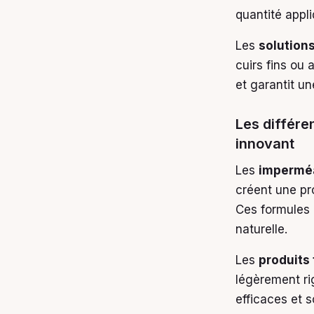
quantité appl
Les
solutions
cuirs fins ou 
et garantit u
Les différe
innovant
Les
imperméa
créent une pro
Ces formules p
naturelle.
Les
produits 
légèrement rig
efficaces et 