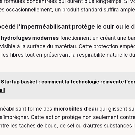
s formules concentrées qui durent plus longtemps. Si v
s occasionnellement, un produit standard suffira ampl
océdé l’imperméabilisant protège le cuir ou le 
 hydrofuges modernes
fonctionnent en créant une bar
nvisible à la surface du matériau. Cette protection empê
les fibres tout en préservant la respirabilité naturelle d
Startup basket : comment la technologie réinvente l’é
ll
méabilisant forme des
microbilles d’eau
qui glissent su
 s’imprégner. Cette action protège non seulement contre 
ntre les taches de boue, de sel ou d’autres substances l