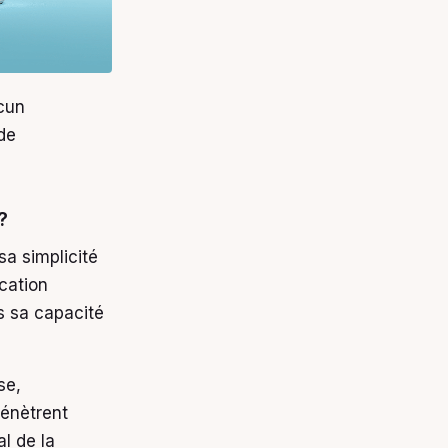
cun
de
?
sa simplicité
ication
s sa capacité
se,
pénètrent
l de la