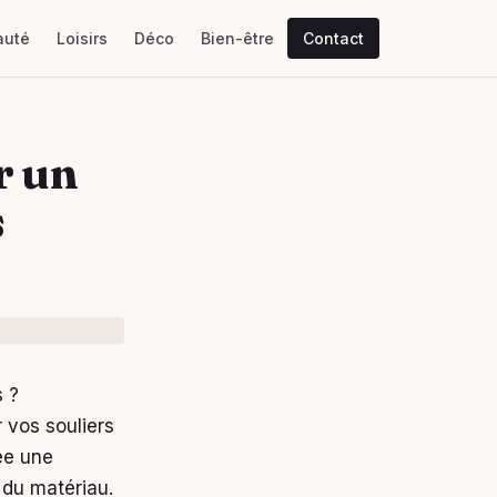
auté
Loisirs
Déco
Bien-être
Contact
r un
s
s ?
r vos souliers
rée une
é du matériau.