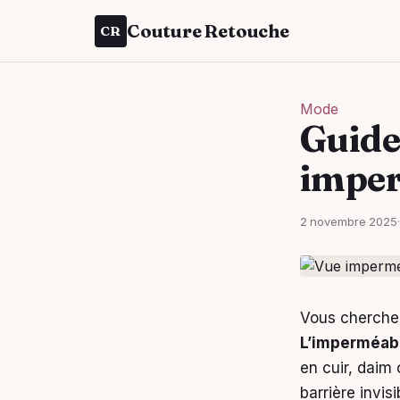
Couture Retouche
CR
Mode
Guide
imper
2 novembre 2025
·
Vous cherchez
L’imperméabi
en cuir, daim 
barrière invis