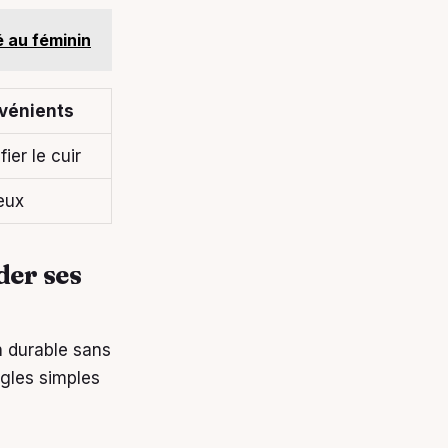
 au féminin
vénients
fier le cuir
eux
der ses
n durable sans
gles simples