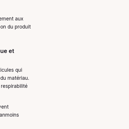
tement aux
ion du produit
que et
icules qui
 du matériau.
espirabilité
vent
néanmoins