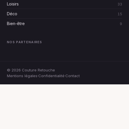
Loisirs
33
Déco
15
Bien-être
9
NOS PARTENAIRES
© 2026
Couture Retouche
Mentions légales
·
Confidentialité
·
Contact