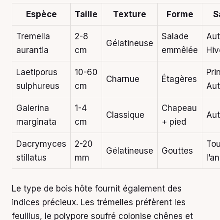
Espèce
Taille
Texture
Forme
S
Tremella
2-8
Salade
Au
Gélatineuse
aurantia
cm
emmêlée
Hiv
Laetiporus
10-60
Pri
Charnue
Étagères
sulphureus
cm
Au
Galerina
1-4
Chapeau
Classique
Au
marginata
cm
+ pied
Dacrymyces
2-20
Tou
Gélatineuse
Gouttes
stillatus
mm
l’a
Le type de bois hôte fournit également des
indices précieux. Les trémelles préfèrent les
feuillus, le polypore soufré colonise chênes et