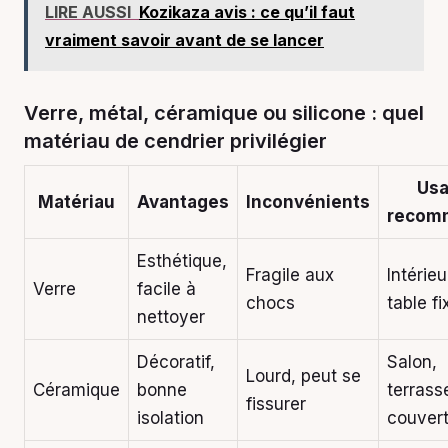
LIRE AUSSI
Kozikaza avis : ce qu’il faut
vraiment savoir avant de se lancer
Verre, métal, céramique ou silicone : quel
matériau de cendrier privilégier
Us
Matériau
Avantages
Inconvénients
recom
Esthétique,
Fragile aux
Intérieu
Verre
facile à
chocs
table fi
nettoyer
Décoratif,
Salon,
Lourd, peut se
Céramique
bonne
terrass
fissurer
isolation
couver