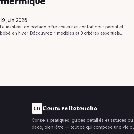
thermique
19 juin 2026
Le manteau de portage offre chaleur et confort pour parent et
bébé en hiver. Découvrez 4 modèles et 3 critères essentiels
pour bien le choisir.
Couture Retouche
CR
Conseils pratiques, guides détaillés et astuces du
déco, bien-être — tout ce qui compose une vie qu