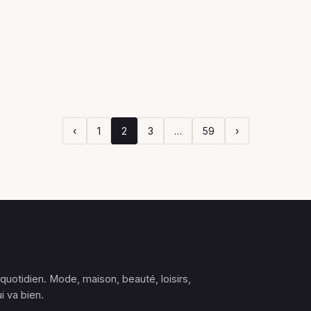
‹
1
2
3
…
59
›
 quotidien. Mode, maison, beauté, loisirs,
i va bien.